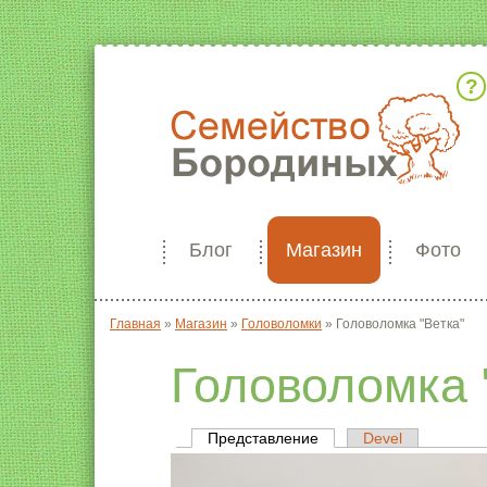
Кто мы
Блог
Магазин
Фото
Главная
»
Магазин
»
Головоломки
»
Головоломка "Ветка"
Вы здесь
Головоломка 
Представление
(активная вкладка)
Devel
Главные вкладки