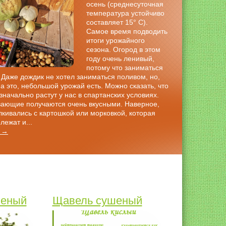
осень (среднесуточная
температура устойчиво
составляет 15° С).
Самое время подводить
итоги урожайного
сезона. Огород в этом
году очень ленивый,
потому что заниматься
 Даже дождик не хотел заниматься поливом, но,
а это, небольшой урожай есть. Можно сказать, что
значально растут у нас в спартанских условиях.
вающие получаются очень вкусными. Наверное,
лкивались с картошкой или морковкой, которая
лежат и...
 →
шеный
Щавель сушеный