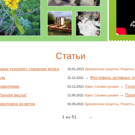
Статьи
кани ускоряет старение мозга
25.01.2023
Деревенские рецепты
,
Рецепты 
ода
→
Фестиваль активных п
11.12.2022
ловоломки
→
Голо
02.12.2022
Идеи
,
Своими руками
Ранняя весна"
→
Прид
11.08.2022
Идеи
,
Своими руками
воломок из веток
02.08.2022
Деревенские рецепты
,
Рецепты 
1 из 51
→