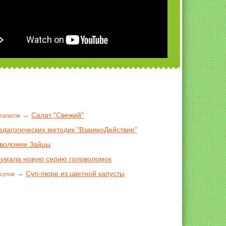
→
Салат "Свежий"
салатов
едагогических методик "ВзаимоДействие"
воломки Зайцы
умала новую серию головоломок
→
Суп-пюре из цветной капусты
супов