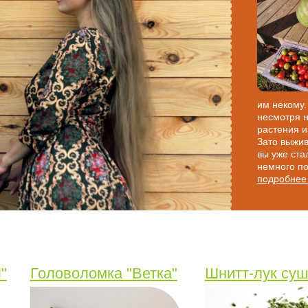
им некому.
несмотря н
растения и
Зато выжи
вы уже ста
немного по
подробнее
"
Головоломка "Ветка"
Шнитт-лук су