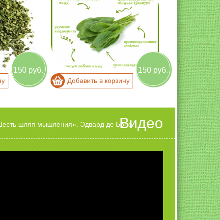
150 руб.
150 руб.
ну
Добавить в корзину
Видео
есть шляп мышления». Эдвард де Боно