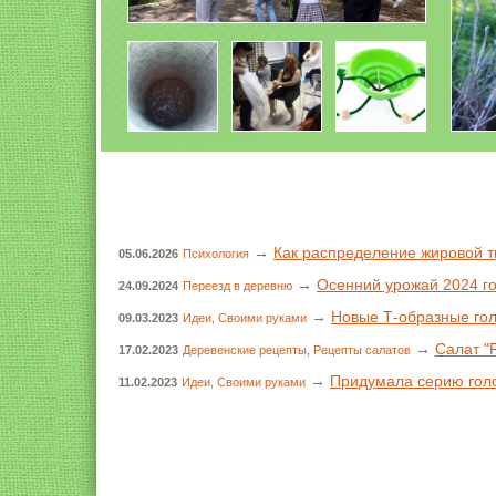
→
Как распределение жировой т
05.06.2026
Психология
→
Осенний урожай 2024 г
24.09.2024
Переезд в деревню
→
Новые Т-образные го
09.03.2023
Идеи
,
Своими руками
→
Салат "
17.02.2023
Деревенские рецепты
,
Рецепты салатов
→
Придумала серию голо
11.02.2023
Идеи
,
Своими руками