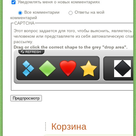
Уведомлять меня о новых комментариях
Более подробная информация о текстовых
форматах
Все комментарии
Ответы на мой
комментарий
Формат текста
CAPTCHA
Адреса страниц и электронной почты
Этот вопрос задается для того, чтобы выяснить, являетесь 
автоматически преобразуются в ссылки.
человеком или представляете из себя автоматическую спам
Разрешённые HTML-теги: <a> <em> <strong> <cite>
рассылку.
<blockquote> <code> <ul> <ol> <li> <dl> <dt> <dd>
Drag or click the correct shape to the grey "drop area".
Строки и параграфы переносятся автоматически.
Корзина