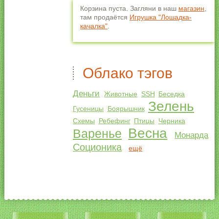
Корзина пуста. Загляни в наш
магазин
,
там продаётся
Игрушка "Лошадка-
качалка"
.
Облако тэгов
Деньги
Животные
SSH
Беседка
Зелень
Гусеницы
Боярышник
Схемы
Ребефинг
Птицы
Черника
Весна
Варенье
Монарда
Соционика
ещё