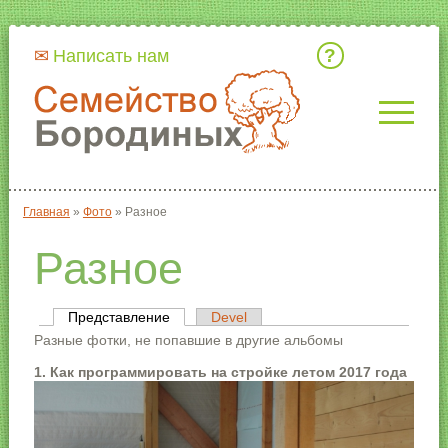
Кто мы
Написать нам
Главная
»
Фото
»
Разное
Вы здесь
Разное
Представление
(активная вкладка)
Devel
Главные вкладки
Разные фотки, не попавшие в другие альбомы
1. Как программировать на стройке летом 2017 года