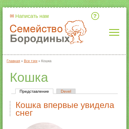
Кто мы
Написать нам
Главная
»
Все тэги
»
Кошка
Вы здесь
Кошка
Представление
(активная вкладка)
Devel
Главные вкладки
Кошка впервые увидела
снег