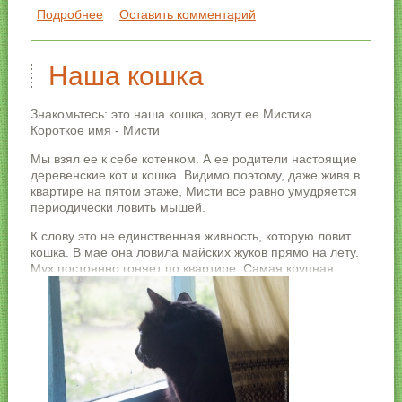
Подробнее
о Кошка после переезда в деревню
Оставить комментарий
Наша кошка
Знакомьтесь: это наша кошка, зовут ее Мистика.
Короткое имя - Мисти
Мы взял ее к себе котенком. А ее родители настоящие
деревенские кот и кошка. Видимо поэтому, даже живя в
квартире на пятом этаже, Мисти все равно умудряется
периодически ловить мышей.
К слову это не единственная живность, которую ловит
кошка. В мае она ловила майских жуков прямо на лету.
Мух постоянно гоняет по квартире. Самая крупная
добыча - ласточка. А вот однажды голубь залетел в дом,
пока нас не было, так кошка к нему не притронулась.
Думаю, слишком большой был - строашно ))