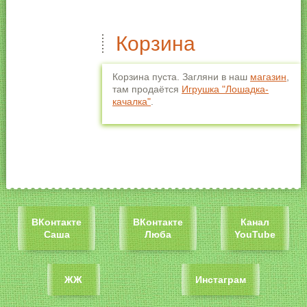
Корзина
Корзина пуста. Загляни в наш
магазин
,
там продаётся
Игрушка "Лошадка-
качалка"
.
ВКонтакте
ВКонтакте
Канал
Саша
Люба
YouTube
ЖЖ
Инстаграм