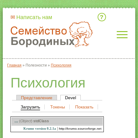
Кто мы
Написать нам
Главная
»
Полезности
»
Психология
Вы здесь
Психология
Представление
Devel
(активная вкладка)
Главные вкладки
Загрузить
(активная вкладка)
Токены
Показать
Вторичные вкладки
...
(
Object
)
stdClass
|
Krumo version 0.2.1a
http://krumo.sourceforge.net