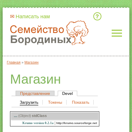
Кто мы
Написать нам
Главная
»
Магазин
Вы здесь
Магазин
Представление
Devel
(активная вкладка)
Главные вкладки
Загрузить
(активная вкладка)
Токены
Показать
Вторичные вкладки
...
(
Object
)
stdClass
|
Krumo version 0.2.1a
http://krumo.sourceforge.net