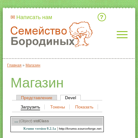
Кто мы
Написать нам
Главная
»
Магазин
Вы здесь
Магазин
Представление
Devel
(активная вкладка)
Главные вкладки
Загрузить
(активная вкладка)
Токены
Показать
Вторичные вкладки
...
(
Object
)
stdClass
|
Krumo version 0.2.1a
http://krumo.sourceforge.net