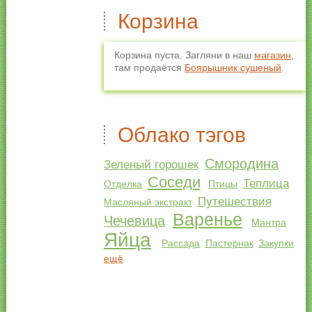
Корзина
Корзина пуста. Загляни в наш
магазин
,
там продаётся
Боярышник сушеный
.
Облако тэгов
Смородина
Зеленый горошек
Соседи
Теплица
Отделка
Птицы
Путешествия
Масляный экстракт
Варенье
Чечевица
Мантра
Яйца
Рассада
Пастернак
Закупки
ещё