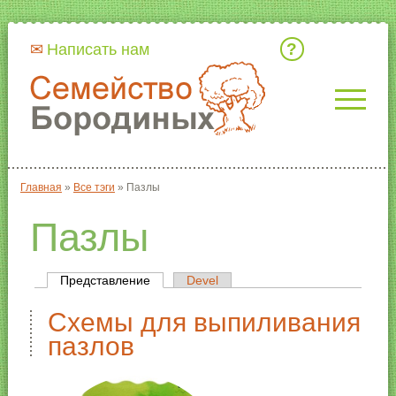
Кто мы
Написать нам
Главная
»
Все тэги
»
Пазлы
Вы здесь
Пазлы
Представление
(активная вкладка)
Devel
Главные вкладки
Схемы для выпиливания
пазлов