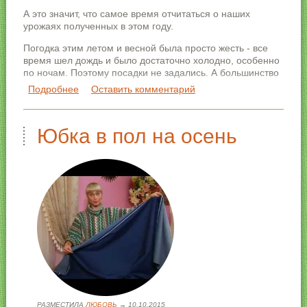
А это значит, что самое время отчитаться о наших
урожаях полученных в этом году.
Погодка этим летом и весной была просто жесть - все
время шел дождь и было достаточно холодно, особенно
по ночам. Поэтому посадки не задались. А большинство
культур посаженных весной вообще не взошли.
Подробнее
о Урожаи 2017 года
Оставить комментарий
Юбка в пол на осень
РАЗМЕСТИЛА
ЛЮБОВЬ
→ 10.10.2015