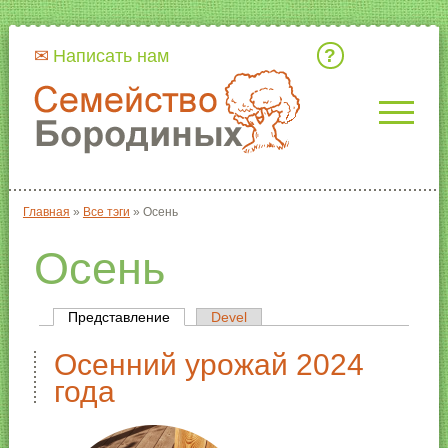
Кто мы
Написать нам
Главная
»
Все тэги
»
Осень
Вы здесь
Осень
Представление
(активная вкладка)
Devel
Главные вкладки
Осенний урожай 2024
года