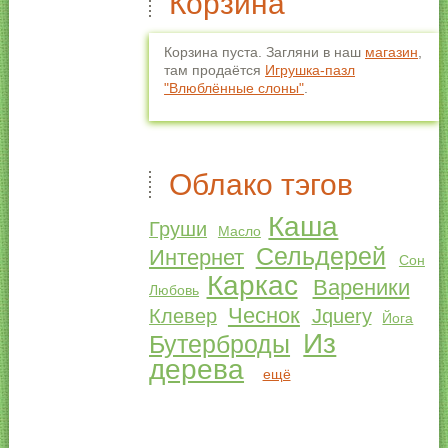
Корзина
Корзина пуста. Загляни в наш
магазин
,
там продаётся
Игрушка-пазл
"Влюблённые слоны"
.
Облако тэгов
Каша
Груши
Масло
Сельдерей
Интернет
Сон
Каркас
Вареники
Любовь
Чеснок
Клевер
Jquery
Йога
Из
Бутерброды
дерева
ещё