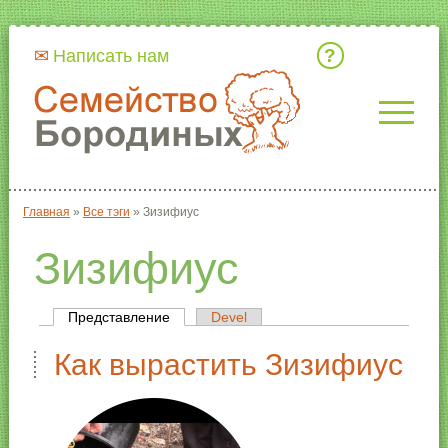
Кто мы
Написать нам
Главная
»
Все тэги
»
Зизифиус
Вы здесь
Зизифиус
Представление
(активная вкладка)
Devel
Главные вкладки
Как вырастить Зизифиус