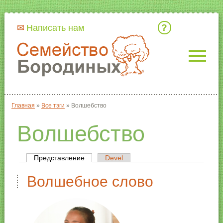
Кто мы
Написать нам
Главная
»
Все тэги
»
Волшебство
Вы здесь
Волшебство
Представление
(активная вкладка)
Devel
Главные вкладки
Волшебное слово