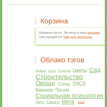
Корзина
Корзина пуста. Загляни в наш
магазин
,
там продаётся
Чай для непогоды
.
Облако тэгов
Сад
Цветы
Кефир
Linux
Отделка
Строительство
Овощи
ТИСЭ
Стены
Вареники
Посуда
Социальная психология
Мята
Лето
Смысл
ещё