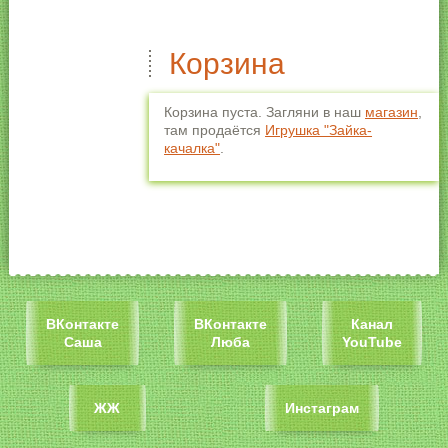
Корзина
Корзина пуста. Загляни в наш
магазин
,
там продаётся
Игрушка "Зайка-
качалка"
.
ВКонтакте
ВКонтакте
Канал
Саша
Люба
YouTube
ЖЖ
Инстаграм