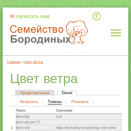
Кто мы
Написать нам
Главная
»
Цвет ветра
Вы здесь
Цвет ветра
Представление
Devel
(активная вкладка)
Главные вкладки
Загрузить
Токены
(активная вкладка)
Показать
Вторичные вкладки
Токен
Значение
[term:tid]
316
[term:pb-join:?]
[term:url]
https://borodiny.ru/razdel/sp-cvet-vetra