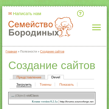
Кто мы
Написать нам
Главная
»
Полезности
»
Создание сайтов
Вы здесь
Создание сайтов
Представление
Devel
(активная вкладка)
Главные вкладки
Загрузить
(активная вкладка)
Токены
Показать
Вторичные вкладки
...
(
Object
)
stdClass
|
Krumo version 0.2.1a
http://krumo.sourceforge.net