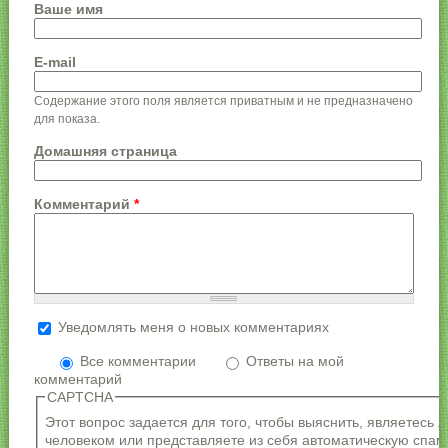
Ваше имя
E-mail
Содержание этого поля является приватным и не предназначено
для показа.
Домашняя страница
Комментарий
*
Уведомлять меня о новых комментариях
Более подробная информация о текстовых
форматах
Все комментарии
Ответы на мой
комментарий
Формат текста
CAPTCHA
Адреса страниц и электронной почты
Этот вопрос задается для того, чтобы выяснить, являетесь 
автоматически преобразуются в ссылки.
человеком или представляете из себя автоматическую спам