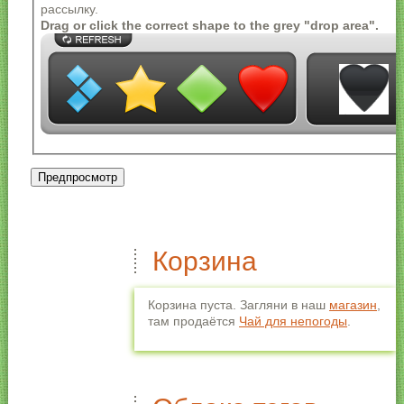
Разрешённые HTML-теги: <a> <em> <strong> <cite>
рассылку.
<blockquote> <code> <ul> <ol> <li> <dl> <dt> <dd>
Drag or click the correct shape to the grey "drop area".
Строки и параграфы переносятся автоматически.
Корзина
Корзина пуста. Загляни в наш
магазин
,
там продаётся
Чай для непогоды
.