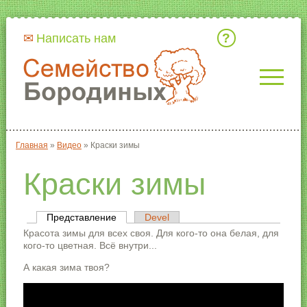
Кто мы
Написать нам
Главная
»
Видео
»
Краски зимы
Вы здесь
Краски зимы
Представление
(активная вкладка)
Devel
Главные вкладки
Красота зимы для всех своя. Для кого-то она белая, для
кого-то цветная. Всё внутри...
А какая зима твоя?