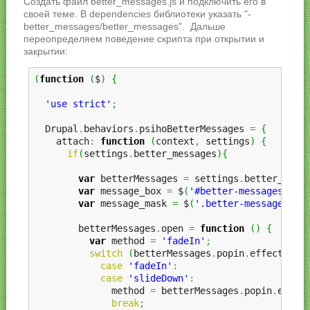
Создать файл better_messages.js и подключить его в
своей теме. В dependencies библиотеки указать "-
better_messages/better_messages". Дальше
переопределяем поведение скрипта при открытии и
закрытии:
(
function
(
$
)
{
'use strict'
;
  Drupal
.
behaviors
.
psihoBetterMessages 
=
{
    attach
:
function
(
context
,
 settings
)
{
if
(
settings
.
better_messages
)
{
var
 betterMessages 
=
 settings
.
better_mess
var
 message_box 
=
 $
(
'#better-messages-def
var
 message_mask 
=
 $
(
'.better-messages-ma
        betterMessages
.
open 
=
function
(
)
{
var
 method 
=
'fadeIn'
;
switch
(
betterMessages
.
popin
.
effect
)
{
case
'fadeIn'
:
case
'slideDown'
:
              method 
=
 betterMessages
.
popin
.
effec
break
;