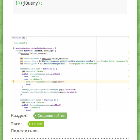
}
)
(
jQuery
)
;
Раздел:
Создание сайтов
Тэги:
Drupal
Поделиться: