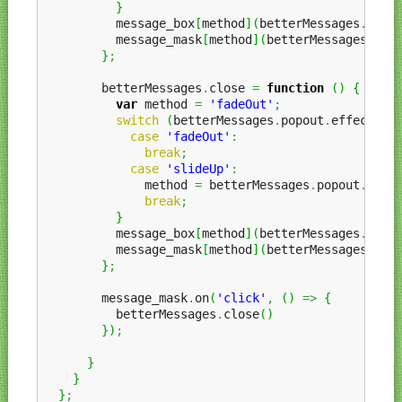
}
          message_box
[
method
]
(
betterMessages
.
popi
          message_mask
[
method
]
(
betterMessages
.
pop
}
;
        betterMessages
.
close 
=
function
(
)
{
var
 method 
=
'fadeOut'
;
switch
(
betterMessages
.
popout
.
effect
)
{
case
'fadeOut'
:
break
;
case
'slideUp'
:
              method 
=
 betterMessages
.
popout
.
effe
break
;
}
          message_box
[
method
]
(
betterMessages
.
popo
          message_mask
[
method
]
(
betterMessages
.
pop
}
;
        message_mask
.
on
(
'click'
,
(
)
=>
{
          betterMessages
.
close
(
)
}
)
;
}
}
}
;