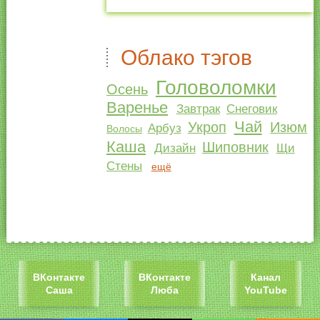
Облако тэгов
Головоломки
Осень
Варенье
Завтрак
Снеговик
Чай
Укроп
Изюм
Арбуз
Волосы
Каша
Шиповник
Дизайн
Щи
Стены
ещё
ВКонтакте
ВКонтакте
Канал
Саша
Люба
YouTube