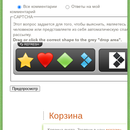
форматах
Все комментарии
Ответы на мой
комментарий
Формат текста
CAPTCHA
Адреса страниц и электронной почты
Этот вопрос задается для того, чтобы выяснить, являетесь 
автоматически преобразуются в ссылки.
человеком или представляете из себя автоматическую спам
Разрешённые HTML-теги: <a> <em> <strong> <cite>
рассылку.
<blockquote> <code> <ul> <ol> <li> <dl> <dt> <dd>
Drag or click the correct shape to the grey "drop area".
Строки и параграфы переносятся автоматически.
Корзина
Корзина пуста. Загляни в наш
магазин
,