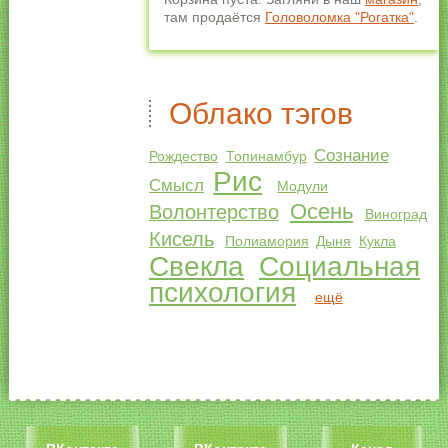
там продаётся
Головоломка "Рогатка"
.
Облако тэгов
Сознание
Рождество
Топинамбур
Рис
Смысл
Модули
Осень
Волонтерство
Виноград
Кисель
Полиамория
Дыня
Кукла
Свекла
Социальная
психология
ещё