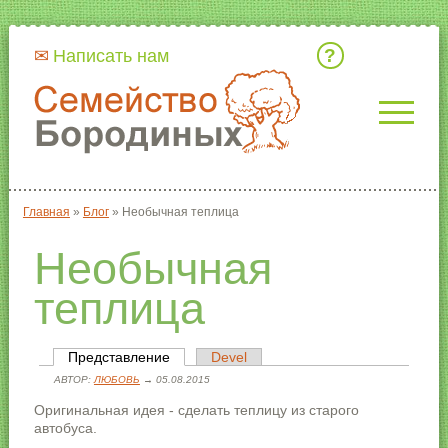
Кто мы
Написать нам
Главная
»
Блог
»
Необычная теплица
Вы здесь
Необычная
теплица
Представление
(активная вкладка)
Devel
Главные вкладки
АВТОР:
ЛЮБОВЬ
→ 05.08.2015
Оригинальная идея - сделать теплицу из старого
автобуса.