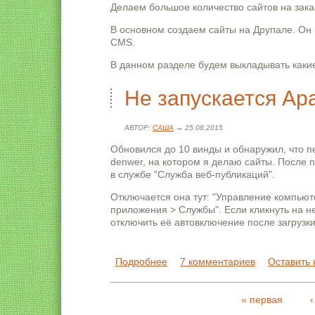
Делаем большое количество сайтов на зака
В основном создаем сайты на Друпале. Он 
CMS.
В данном разделе будем выкладывать какие
Не запускается Ap
АВТОР:
САША
→ 25.08.2015
Обновился до 10 винды и обнаружил, что п
denwer, на котором я делаю сайты. После 
в службе "Служба веб-публикаций".
Отключается она тут: "Управление компьют
приложения > Службы". Если кликнуть на не
отключить её автовключение после загрузки
Подробнее
о Не запускается Apache в Win
7 комментариев
Оставить
« первая
Страницы