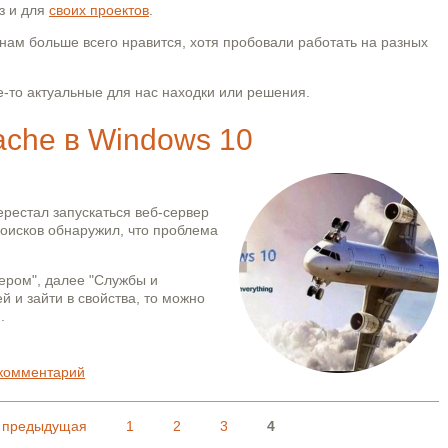
з и для
своих проектов
.
нам больше всего нравится, хотя пробовали работать на разных
-то актуальные для нас находки или решения.
ache в Windows 10
ерестал запускаться веб-сервер
поисков обнаружил, что проблема
ером", далее "Службы и
й и зайти в свойства, то можно
.
dows 10
 комментарий
‹ предыдущая
1
2
3
4