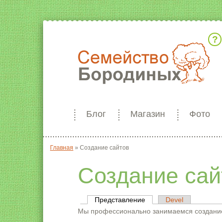
Кто мы
Блог
Магазин
Фото
Главная
»
Создание сайтов
Вы здесь
Создание сай
Представление
(активная вкладка)
Devel
Главные вкладки
Мы профессионально занимаемся созданием