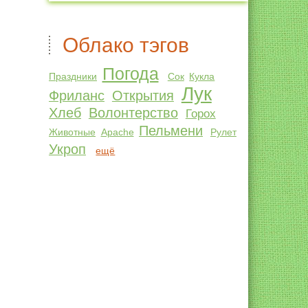
Облако тэгов
Погода
Праздники
Сок
Кукла
Лук
Фриланс
Открытия
Хлеб
Волонтерство
Горох
Пельмени
Животные
Apache
Рулет
Укроп
ещё