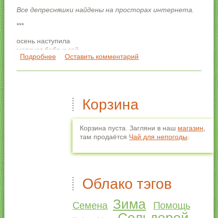
Все депресняшки найдены на просторах интернета.
***
осень наступила
мерзнет бобр и зай
Подробнее
о Мои любимые депресняшки
Оставить комментарий
не ломай систему
тоже замерзай
***
пивная банка вещь простая
Корзина
но много сходства с жизнью есть
та тоже часто и пустая
и жесть
Корзина пуста. Загляни в наш
магазин
,
там продаётся
Чай для непогоды
.
***
Облако тэгов
Зима
Семена
Помощь
Сельдерей