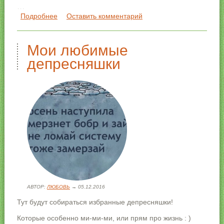
***
Подробнее
о Мои депресняшки
Оставить комментарий
Осень наступила
Лужи там и тут
И простуды, нежно
Мои любимые
Объятия зовут
депресняшки
АВТОР:
ЛЮБОВЬ
→ 05.12.2016
Тут будут собираться избранные депресняшки!
Которые особенно ми-ми-ми, или прям про жизнь : )