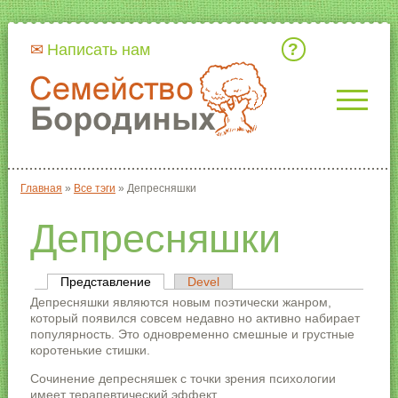
Кто мы
Написать нам
Главная
»
Все тэги
»
Депресняшки
Вы здесь
Депресняшки
Представление
(активная вкладка)
Devel
Главные вкладки
Депресняшки являются новым поэтически жанром,
который появился совсем недавно но активно набирает
популярность. Это одновременно смешные и грустные
коротенькие стишки.
Сочинение депресняшек с точки зрения психологии
имеет терапевтический эффект.