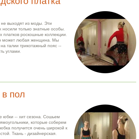
дского платка
 не выходят из моды. Эти
их носили только знатные особы.
х платков роскошные коллекции.
р может любая женщина. Мы
 на талии трикотажный пояс --
ть углами.
тка
 в пол
 юбки -- хит сезона. Сошьем
прямоугольники, которые соберем
 юбка получится очень широкой к
стой. Ткань - дизайнерская.