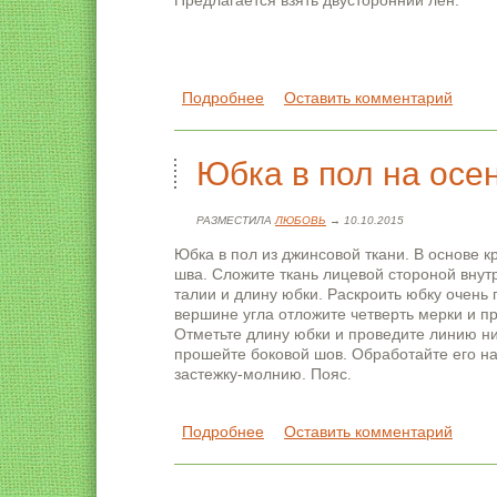
Предлагается взять двусторонний лен.
Подробнее
о Крестьянская юбка в пол
Оставить комментарий
Юбка в пол на осе
РАЗМЕСТИЛА
ЛЮБОВЬ
→ 10.10.2015
Юбка в пол из джинсовой ткани. В основе кр
шва. Сложите ткань лицевой стороной внутр
талии и длину юбки. Раскроить юбку очень п
вершине угла отложите четверть мерки и п
Отметьте длину юбки и проведите линию ни
прошейте боковой шов. Обработайте его на
застежку-молнию. Пояс.
Подробнее
о Юбка в пол на осень
Оставить комментарий