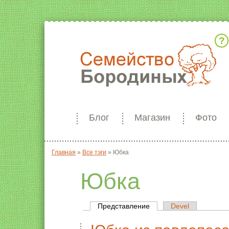
Кто мы
Блог
Магазин
Фото
Главная
»
Все тэги
»
Юбка
Вы здесь
Юбка
Представление
(активная вкладка)
Devel
Главные вкладки