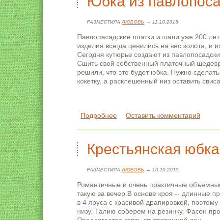
Юбка из павлопоса
РАЗМЕСТИЛА
ЛЮБОВЬ
→ 11.10.2015
Павлопасадские платки и шали уже 200 лет
изделия всегда ценились на вес золота, и 
Сегодня кутюрье создают из павлопосадски
Сшить свой собственный платочный шедев
решили, что это будет юбка. Нужно сделать
кокетку, а расклешенный низ оставить свиса
Подробнее
о Юбка из павлопосадского пла
Оставить комментарий
Крестьянская юбка
РАЗМЕСТИЛА
ЛЮБОВЬ
→ 10.10.2015
Романтичные и очень практичные объемные
такую за вечер.В основе кроя -- длинные 
в 4 яруса с красивой драпировкой, поэтому
низу. Талию соберем на резинку. Фасон про