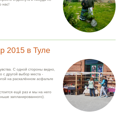
о нас!
юня 2018
р 2015 в Туле
вства. С одной стороны видно,
о с другой выбор места -
огой на раскалённом асфальте
стоится ещё раз и мы на него
аньше запланированного).
уле