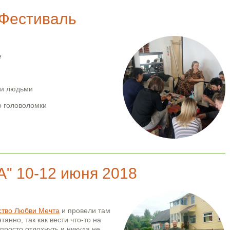
 Фестиваль
е
ми людьми
о головоломки
" 10-12 июня 2018
ство Любви Мечта
и провели там
анно, так как вести что-то на
просто отдохнуть и никуда не