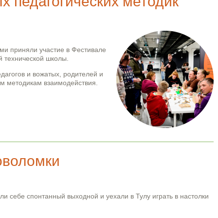
х педагогических методик
ми приняли участие в Фестивале
 технической школы.
дагогов и вожатых, родителей и
им методикам взаимодействия.
ческих методик "ВзаимоДействие"
ловоломки
ли себе спонтанный выходной и уехали в Тулу играть в настолки