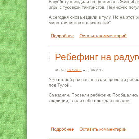
В субботу съездили на фестиваль ЖизниГр
игры с тусовкой тантристов. Немножко пог
А сегодня снова ездили в тулу. Но на этот
мира тренингов и психологии".
Подробнее
о Поездки, игры, головоломки
Оставить комментарий
Ребефинг на радуг
АВТОР:
ЛЮБОВЬ
→ 02.06.2019
Уже второй раз нас позвали провести реб
под Тулой.
Съездили. Провели ребёфинг. Пообщались
традиции, взяли себе елок для посадки.
Подробнее
о Ребефинг на радуге
Оставить комментарий