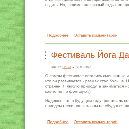
ездить. Но, видимо, пассивный отдых не пр
Подробнее
о Фестиваль "РАДУГА" 10-12 и
Оставить комментарий
Фестиваль Йога Да
АВТОР:
САША
→ 08.09.2015
О самом фестивале остались смешанные чу
что он развивается - размах стал больше. Н
странен. Я люблю природу, а заниматься й
как-то не по фен-шую :)
Надеюсь, что в будущем году фестиваль со
приедем (если наши планы не сбудуться р
Подробнее
о Фестиваль Йога Дар 2015 в Т
Оставить комментарий