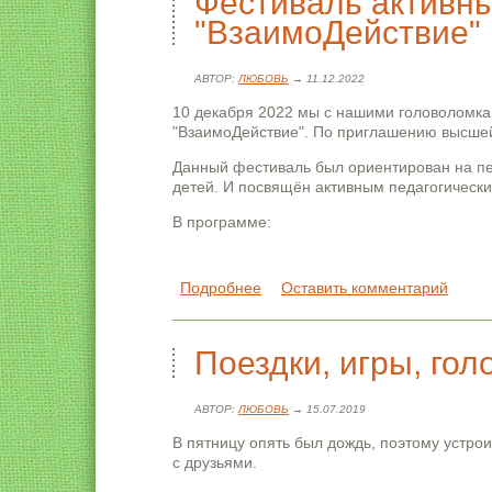
Фестиваль активны
"ВзаимоДействие"
АВТОР:
ЛЮБОВЬ
→ 11.12.2022
10 декабря 2022 мы с нашими головоломка
"ВзаимоДействие". По приглашению высшей
Данный фестиваль был ориентирован на пе
детей. И посвящён активным педагогическ
В программе:
Подробнее
о Фестиваль активных педагоги
Оставить комментарий
Поездки, игры, го
АВТОР:
ЛЮБОВЬ
→ 15.07.2019
В пятницу опять был дождь, поэтому устрои
с друзьями.