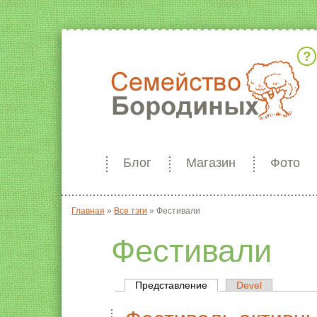
Кто мы
Блог
Магазин
Фото
Главная
»
Все тэги
»
Фестивали
Вы здесь
Фестивали
Представление
(активная вкладка)
Devel
Главные вкладки