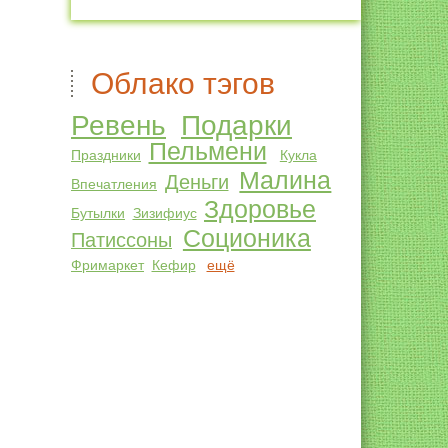
Облако тэгов
Ревень
Подарки
Пельмени
Праздники
Кукла
Малина
Деньги
Впечатления
Здоровье
Бутылки
Зизифиус
Соционика
Патиссоны
Фримаркет
Кефир
ещё