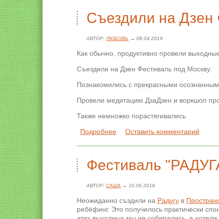
Съездили на Дзен
АВТОР:
ЛЮБОВЬ
→ 08.04.2019
Как обычно, продуктивно провели выходны
Съездили на Дзен Фестиваль под Москву.
Познакомились с прекрасными осознанны
Провели медитацию ДзаДзен и воркшоп пр
Также немножко порастягивались
Подробнее
о Съездили на Дзен Фестиваль
Оставить комментарий
Фестиваль "РАДУГА
АВТОР:
САША
→ 10.06.2018
Неожиданно създили на
Радугу
в
Простран
ребёфинг. Это получилось практически спонт
этих выходных мы не собирались, а хотели 