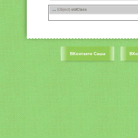
Вторичные вкладк
...
(
Object
)
stdClass
ВКонтакте Саша
ВКо