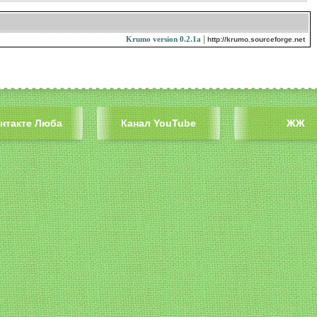
и
|
Krumo version 0.2.1a
http://krumo.sourceforge.net
нтакте Люба
Канал YouTube
ЖЖ