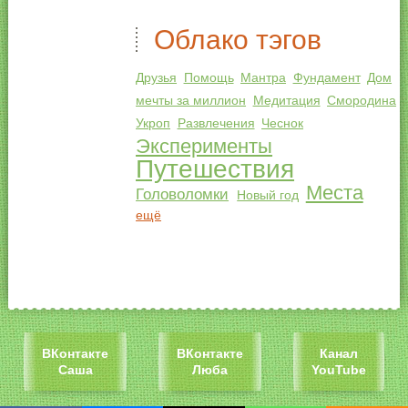
Облако тэгов
Друзья
Помощь
Мантра
Фундамент
Дом
мечты за миллион
Медитация
Смородина
Укроп
Развлечения
Чеснок
Эксперименты
Путешествия
Места
Головоломки
Новый год
ещё
ВКонтакте
ВКонтакте
Канал
Саша
Люба
YouTube