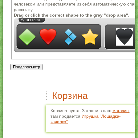
автоматически преобразуются в ссылки.
человеком или представляете из себя автоматическую спам
Разрешённые HTML-теги: <a> <em> <strong> <cite>
рассылку.
<blockquote> <code> <ul> <ol> <li> <dl> <dt> <dd>
Drag or click the correct shape to the grey "drop area".
Строки и параграфы переносятся автоматически.
Корзина
Корзина пуста. Загляни в наш
магазин
,
там продаётся
Игрушка "Лошадка-
качалка"
.