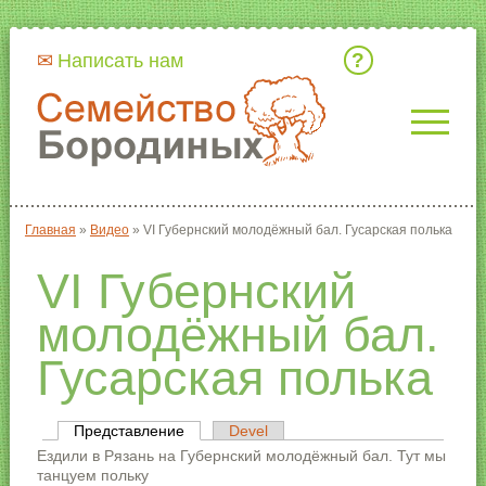
Кто мы
Написать нам
Главная
»
Видео
»
VI Губернский молодёжный бал. Гусарская полька
Вы здесь
VI Губернский
молодёжный бал.
Гусарская полька
Представление
(активная вкладка)
Devel
Главные вкладки
Ездили в Рязань на Губернский молодёжный бал. Тут мы
танцуем польку