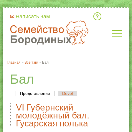
Кто мы
Написать нам
Главная
»
Все тэги
»
Бал
Вы здесь
Бал
Представление
(активная вкладка)
Devel
Главные вкладки
VI Губернский
молодёжный бал.
Гусарская полька