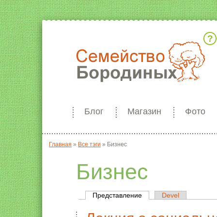
Кто мы
Блог
Магазин
Фото
Главная
»
Все тэги
»
Бизнес
Вы здесь
Бизнес
Представление
(активная вкладка)
Devel
Главные вкладки