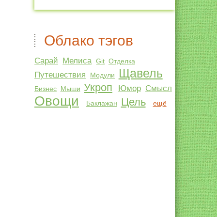
Облако тэгов
Сарай
Мелиса
Git
Отделка
Щавель
Путешествия
Модули
Укроп
Юмор
Смысл
Бизнес
Мыши
Овощи
Цель
Баклажан
ещё