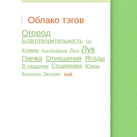
Облако тэгов
Огород
Благотворительность
Git
Лук
Клевер
Код Крайона
Йога
Гречка
Отношения
Ягоды
Соционика
В горшочке
Юмор
Виноград
Экстракт
ещё