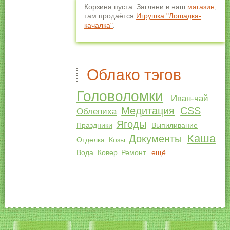
Корзина пуста. Загляни в наш
магазин
,
там продаётся
Игрушка "Лошадка-
качалка"
.
Облако тэгов
Головоломки
Иван-чай
Медитация
CSS
Облепиха
Ягоды
Праздники
Выпиливание
Каша
Документы
Отделка
Козы
Вода
Ковер
Ремонт
ещё