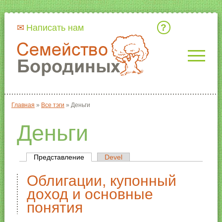
Кто мы
Написать нам
Главная
»
Все тэги
»
Деньги
Вы здесь
Деньги
Представление
(активная вкладка)
Devel
Главные вкладки
Облигации, купонный
доход и основные
понятия