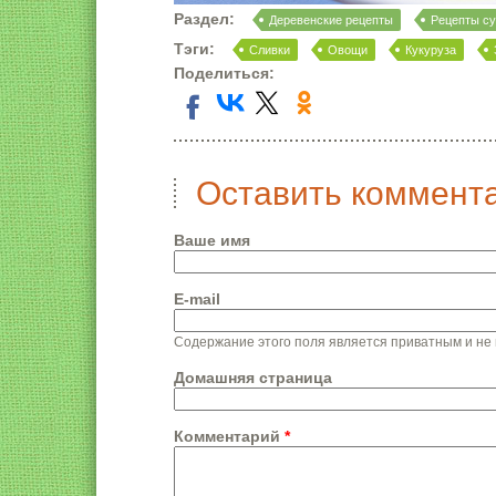
Раздел:
Деревенские рецепты
Рецепты с
Тэги:
Сливки
Овощи
Кукуруза
Поделиться:
Оставить коммент
Ваше имя
E-mail
Содержание этого поля является приватным и не 
Домашняя страница
Комментарий
*