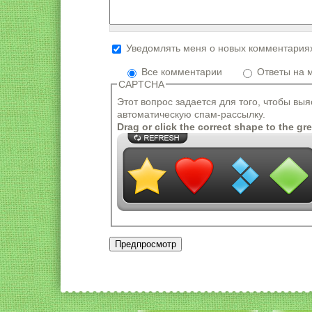
Уведомлять меня о новых комментария
Формат текста
Все комментарии
Ответы на 
Адреса страниц и электронной почты
CAPTCHA
Разрешённые HTML-теги: <a> <em> <st
Этот вопрос задается для того, чтобы вы
Строки и параграфы переносятся ав
автоматическую спам-рассылку.
Drag or click the correct shape to the gr