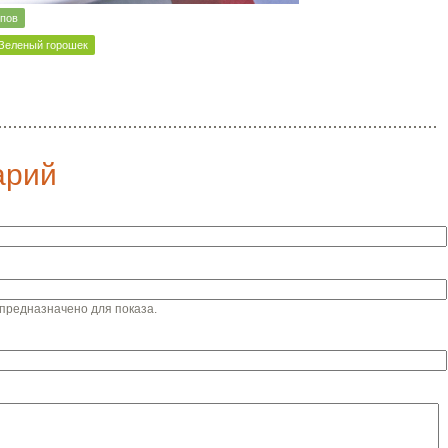
упов
Зеленый горошек
арий
предназначено для показа.