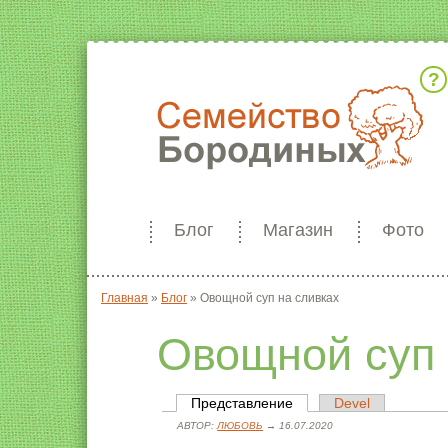
Кто мы
Блог
Магазин
Фото
Главная
»
Блог
»
Овощной суп на сливках
Вы здесь
Овощной суп 
Представление
(активная вкладка)
Devel
Главные вкладки
АВТОР:
ЛЮБОВЬ
→ 16.07.2020