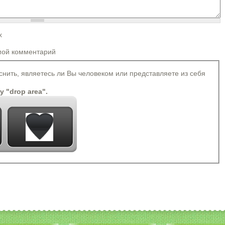
х
Более подробная информация о текстовых форматах
мой комментарий
 автоматически преобразуются в ссылки.
rong> <cite> <blockquote> <code> <ul> <ol> <li> <dl> <dt> <dd>
яснить, являетесь ли Вы человеком или представляете из себя
томатически.
ey "drop area".