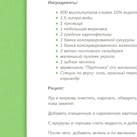
Ингредиенты:
600 миллилитров сливок 10% жирн
1,5 литра воды
1 луковица
1 небольшая морковка
2 средние картофелины
1 банка консервированной кукурузы
1 банка консервированного зеленог
2 ветки листового сельдерея
маленький пучочек укропа
1 зубчик чеснока
вермишель "Паутинка" (по желанию
Специи по вкусу: соль, красный пере
кориандр.
Рецепт:
Лук и морковь очистить, нарезать, обжарит
пока закипит.
Добавить очищенную и нарезанную картошку
С кукурузы и горошка слить жидкость и доба
После чего, добавить зелень и по желанию