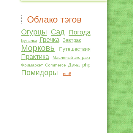
Облако тэгов
Огурцы
Сад
Погода
Гречка
Завтрак
Бутылки
Морковь
Путешествия
Практика
Масляный экстракт
Дача
php
Фримаркет
Commerce
Помидоры
ещё