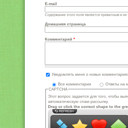
E-mail
Содержание этого поля является приватным и не 
Домашняя страница
Комментарий
*
Уведомлять меня о новых комментария
Формат текста
Все комментарии
Ответы на 
Адреса страниц и электронной почты
CAPTCHA
Разрешённые HTML-теги: <a> <em> <st
Этот вопрос задается для того, чтобы вы
Строки и параграфы переносятся ав
автоматическую спам-рассылку.
Drag or click the correct shape to the gr