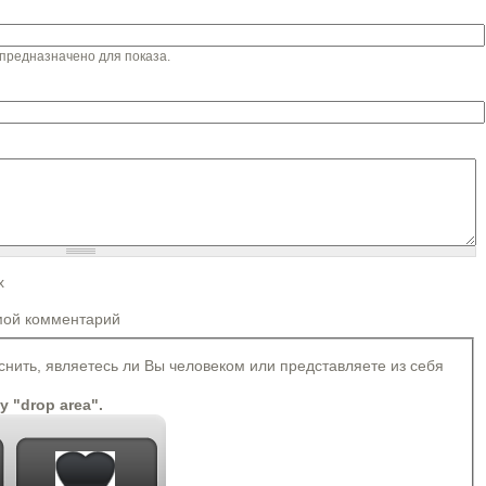
предназначено для показа.
х
Более подробная информация о текстовых форматах
мой комментарий
 автоматически преобразуются в ссылки.
rong> <cite> <blockquote> <code> <ul> <ol> <li> <dl> <dt> <dd>
яснить, являетесь ли Вы человеком или представляете из себя
томатически.
ey "drop area".