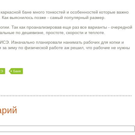
в каркасной бане много тонкостей и особенностей которые важно
в. Как выяснилось позже - самый популярный размер.
огии. Так как проанализировав еще раз все варианты - очередной
тальные по дешевизне, простоте, скорости и теплоте.
ТИСЭ. Изначально планировали нанимать рабочих для копки и
я за зиму по физической работе аж решил, что рабочие не нужны
СЭ
Баня
арий