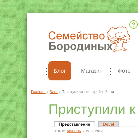
Кто мы
Блог
Магазин
Фото
Главная
»
Блог
»
Приступили к постройке бани
Вы здесь
Приступили к
Представление
(активная вкладка)
Devel
Главные вкладки
АВТОР:
ЛЮБОВЬ
→ 21.06.2019