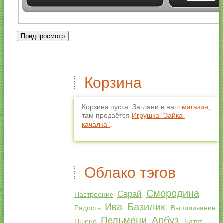
Корзина
Корзина пуста. Загляни в наш
магазин
,
там продаётся
Игрушка "Зайка-
качалка"
.
Облако тэгов
Смородина
Сарай
Настроение
Ива
Базилик
Радость
Выпиливание
Пельмени
Арбуз
Пшено
Батут