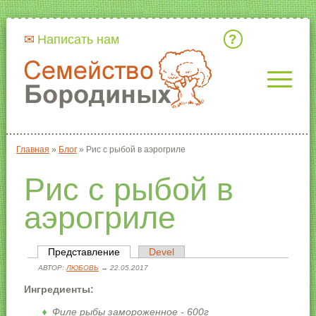
Кто мы
Написать нам
Главная
»
Блог
»
Рис с рыбой в аэрогриле
Вы здесь
Рис с рыбой в
аэрогриле
Представление
(активная вкладка)
Devel
Главные вкладки
АВТОР:
ЛЮБОВЬ
→ 22.05.2017
Ингредиенты:
Филе рыбы замороженное - 600г