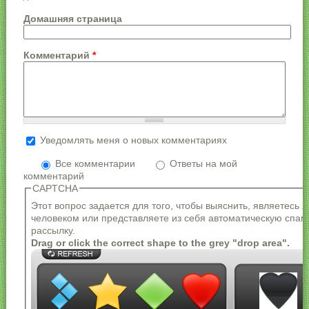
Домашняя страница
Комментарий
*
Уведомлять меня о новых комментариях
Более подробная информация о текстовых
форматах
Все комментарии
Ответы на мой
комментарий
Формат текста
CAPTCHA
Адреса страниц и электронной почты
Этот вопрос задается для того, чтобы выяснить, являетесь 
автоматически преобразуются в ссылки.
человеком или представляете из себя автоматическую спам
Разрешённые HTML-теги: <a> <em> <strong> <cite>
рассылку.
<blockquote> <code> <ul> <ol> <li> <dl> <dt> <dd>
Drag or click the correct shape to the grey "drop area".
Строки и параграфы переносятся автоматически.