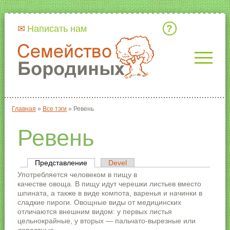
Кто мы
Написать нам
Главная
»
Все тэги
»
Ревень
Вы здесь
Ревень
Представление
(активная вкладка)
Devel
Главные вкладки
Употребляется человеком в пищу в
качестве овоща. В пищу идут черешки листьев вместо
шпината, а также в виде компота, варенья и начинки в
сладкие пироги. Овощные виды от медицинских
отличаются внешним видом: у первых листья
цельнокрайные, у вторых — пальчато-вырезные или