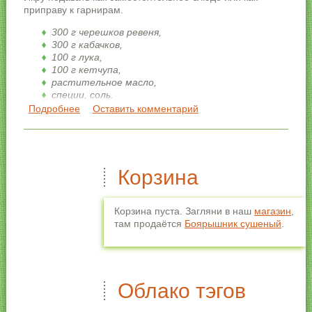
приправу к гарнирам.
300 г черешков ревеня,
300 г кабачков,
100 г лука,
100 г кетчупа,
растительное масло,
специи, соль.
Подробнее
о Икра из ревеня с кабачками
Оставить комментарий
Ревень и молодые (без зерен, с тонкой кожицей) кабачки
порезать, испечь в духовке до мягкости.
Корзина
Корзина пуста. Загляни в наш
магазин
,
там продаётся
Боярышник сушеный
.
Облако тэгов