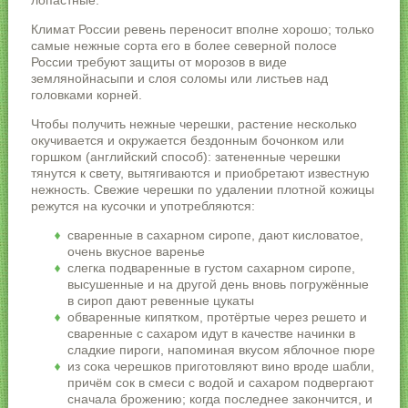
лопастные.
Климат России ревень переносит вполне хорошо; только
самые нежные сорта его в более северной полосе
России требуют защиты от морозов в виде
землянойнасыпи и слоя соломы или листьев над
головками корней.
Чтобы получить нежные черешки, растение несколько
окучивается и окружается бездонным бочонком или
горшком (английский способ): затененные черешки
тянутся к свету, вытягиваются и приобретают известную
нежность. Свежие черешки по удалении плотной кожицы
режутся на кусочки и употребляются:
сваренные в сахарном сиропе, дают кисловатое,
очень вкусное варенье
слегка подваренные в густом сахарном сиропе,
высушенные и на другой день вновь погружённые
в сироп дают ревенные цукаты
обваренные кипятком, протёртые через решето и
сваренные с сахаром идут в качестве начинки в
сладкие пироги, напоминая вкусом яблочное пюре
из сока черешков приготовляют вино вроде шабли,
причём сок в смеси с водой и сахаром подвергают
сначала брожению; когда последнее закончится, и