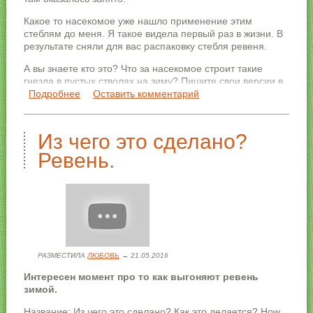
Какое то насекомое уже нашло применение этим
стеблям до меня. Я такое видела первый раз в жизни. В
результате сняли для вас распаковку стебля ревеня.
А вы знаете кто это? Что за насекомое строит такие
гнезда в пустых стволах на зиму? Пишите свои версии в
комментариях.
Подробнее
о Удивительные насекомые в стебле ревеня
Оставить комментарий
Из чего это сделано?
Ревень.
РАЗМЕСТИЛА
ЛЮБОВЬ
→ 21.05.2016
Интересен момент про то как выгоняют ревень
зимой.
Название: Из чего это сделано? Как это делается? How