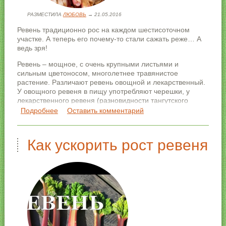
РАЗМЕСТИЛА
ЛЮБОВЬ
→ 21.05.2016
Ревень традиционно рос на каждом шестисоточном
участке. А теперь его почему-то стали сажать реже… А
ведь зря!
Ревень – мощное, с очень крупными листьями и
сильным цветоносом, многолетнее травянистое
растение. Различают ревень овощной и лекарственный.
У овощного ревеня в пищу употребляют черешки, у
лекарственного ревеня (разновидности тангутского
ревеня) в медицине используют корни.
Подробнее
о Как правильно вырастить и использовать
Оставить комментарий
ревень
Как ускорить рост ревеня