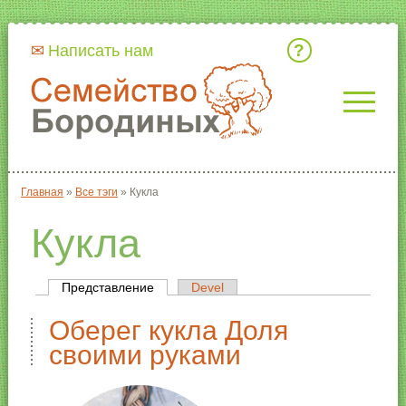
Кто мы
Написать нам
Главная
»
Все тэги
»
Кукла
Вы здесь
Кукла
Представление
(активная вкладка)
Devel
Главные вкладки
Оберег кукла Доля
своими руками