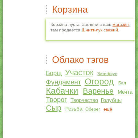
Корзина
Корзина пуста. Загляни в наш
магазин
,
там продаётся
Шнитт-лук свежий
.
Облако тэгов
Участок
Борщ
Зизифиус
Огород
Фундамент
Бал
Кабачки
Варенье
Мечта
Творог
Творчество
Голубцы
Сыр
Резьба
Оберег
ещё