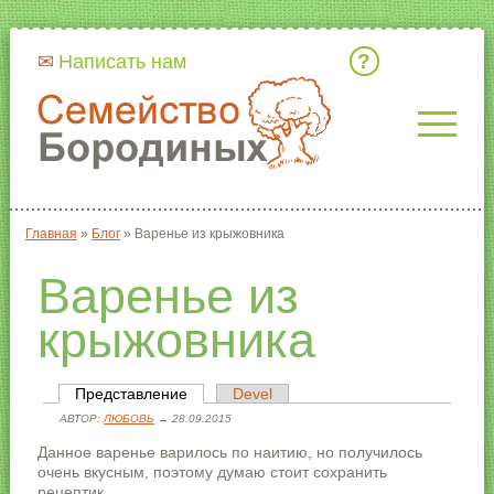
Кто мы
Написать нам
Главная
»
Блог
»
Варенье из крыжовника
Вы здесь
Варенье из
крыжовника
Представление
(активная вкладка)
Devel
Главные вкладки
АВТОР:
ЛЮБОВЬ
→ 28.09.2015
Данное варенье варилось по наитию, но получилось
очень вкусным, поэтому думаю стоит сохранить
рецептик.