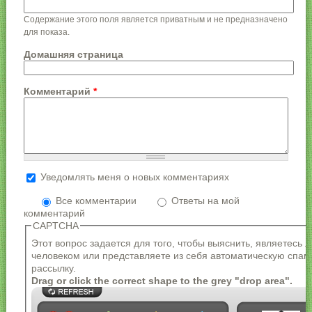
Содержание этого поля является приватным и не предназначено
для показа.
Домашняя страница
Комментарий
*
Уведомлять меня о новых комментариях
Более подробная информация о текстовых
форматах
Все комментарии
Ответы на мой
комментарий
Формат текста
CAPTCHA
Адреса страниц и электронной почты
Этот вопрос задается для того, чтобы выяснить, являетесь 
автоматически преобразуются в ссылки.
человеком или представляете из себя автоматическую спам
Разрешённые HTML-теги: <a> <em> <strong> <cite>
рассылку.
<blockquote> <code> <ul> <ol> <li> <dl> <dt> <dd>
Drag or click the correct shape to the grey "drop area".
Строки и параграфы переносятся автоматически.