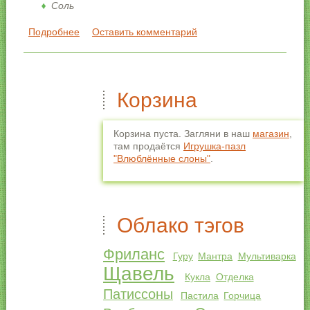
Соль
Подробнее
о Пельмени с редькой
Оставить комментарий
Корзина
Корзина пуста. Загляни в наш
магазин
,
там продаётся
Игрушка-пазл
"Влюблённые слоны"
.
Облако тэгов
Фриланс
Гуру
Мантра
Мультиварка
Щавель
Кукла
Отделка
Патиссоны
Пастила
Горчица