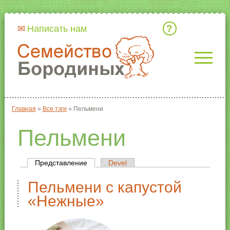
Кто мы
Написать нам
Главная
»
Все тэги
»
Пельмени
Вы здесь
Пельмени
Представление
(активная вкладка)
Devel
Главные вкладки
Пельмени с капустой
«Нежные»