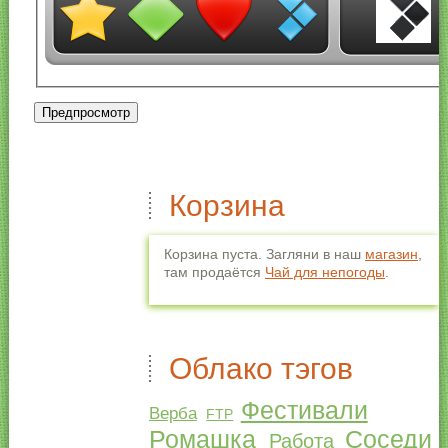
Корзина
Корзина пуста. Загляни в наш
магазин
,
там продаётся
Чай для непогоды
.
Облако тэгов
Фестивали
Верба
FTP
Ромашка
Соседи
Работа