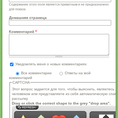
Содержание этого поля является приватным и не предназначено
для показа.
Домашняя страница
Комментарий
*
Уведомлять меня о новых комментариях
Более подробная информация о текстовых
форматах
Все комментарии
Ответы на мой
комментарий
Формат текста
CAPTCHA
Адреса страниц и электронной почты
Этот вопрос задается для того, чтобы выяснить, являетесь 
автоматически преобразуются в ссылки.
человеком или представляете из себя автоматическую спам
Разрешённые HTML-теги: <a> <em> <strong> <cite>
рассылку.
<blockquote> <code> <ul> <ol> <li> <dl> <dt> <dd>
Drag or click the correct shape to the grey "drop area".
Строки и параграфы переносятся автоматически.