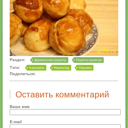
Раздел:
Деревенские рецепты
Рецепты выпечки
Тэги:
Аэрогриль
Мармелад
Пирожки
Поделиться:
Оставить комментарий
Ваше имя
E-mail