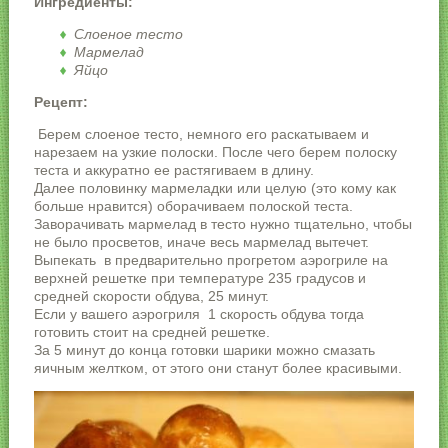
Ингредиенты:
Слоеное тесто
Мармелад
Яйцо
Рецепт:
Берем слоеное тесто, немного его раскатываем и
нарезаем на узкие полоски. После чего берем полоску
теста и аккуратно ее растягиваем в длину.
Далее половинку мармеладки или целую (это кому как
больше нравится) оборачиваем полоской теста.
Заворачивать мармелад в тесто нужно тщательно, чтобы
не было просветов, иначе весь мармелад вытечет.
Выпекать в предварительно прогретом аэрогриле на
верхней решетке при температуре 235 градусов и
средней скорости обдува, 25 минут.
Если у вашего аэрогриля 1 скорость обдува тогда
готовить стоит на средней решетке.
За 5 минут до конца готовки шарики можно смазать
яичным желтком, от этого они станут более красивыми.