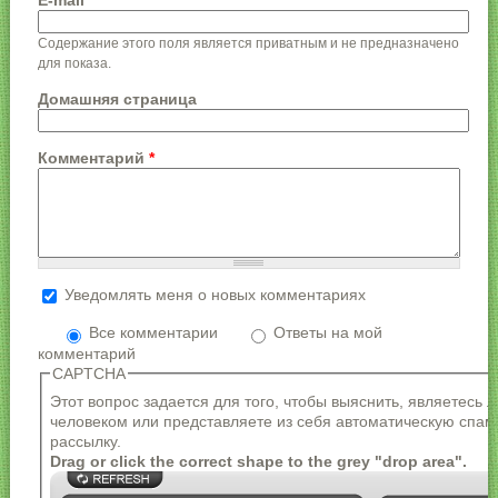
E-mail
Содержание этого поля является приватным и не предназначено
для показа.
Домашняя страница
Комментарий
*
Уведомлять меня о новых комментариях
Более подробная информация о текстовых
форматах
Все комментарии
Ответы на мой
комментарий
Формат текста
CAPTCHA
Адреса страниц и электронной почты
Этот вопрос задается для того, чтобы выяснить, являетесь 
автоматически преобразуются в ссылки.
человеком или представляете из себя автоматическую спам
Разрешённые HTML-теги: <a> <em> <strong> <cite>
рассылку.
<blockquote> <code> <ul> <ol> <li> <dl> <dt> <dd>
Drag or click the correct shape to the grey "drop area".
Строки и параграфы переносятся автоматически.