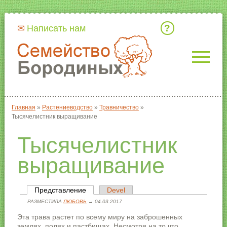
Кто мы
Написать нам
Главная
»
Растениеводство
»
Травничество
»
Вы здесь
Тысячелистник выращивание
Тысячелистник
выращивание
Представление
(активная вкладка)
Devel
Главные вкладки
РАЗМЕСТИЛА
ЛЮБОВЬ
→ 04.03.2017
Эта трава растет по всему миру на заброшенных
землях, полях и пастбищах. Несмотря на то что