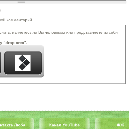
х
Более подробная информация о текстовых форматах
мой комментарий
 автоматически преобразуются в ссылки.
rong> <cite> <blockquote> <code> <ul> <ol> <li> <dl> <dt> <dd>
яснить, являетесь ли Вы человеком или представляете из себя
томатически.
ey "drop area".
нтакте Люба
Канал YouTube
ЖЖ