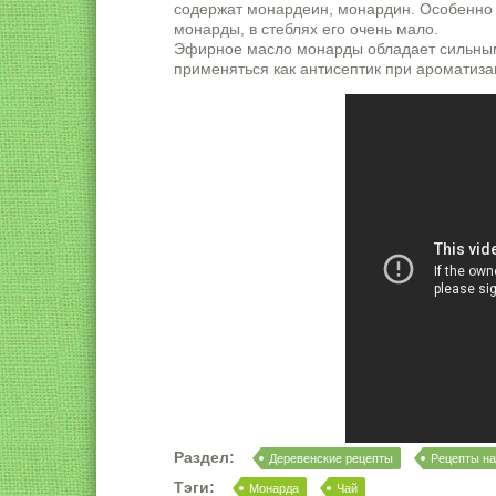
содержат монардеин, монардин. Особенно 
монарды, в стеблях его очень мало.
Эфирное масло монарды обладает сильным
применяться как антисептик при ароматиза
Раздел:
Деревенские рецепты
Рецепты на
Тэги:
Монарда
Чай