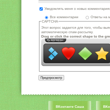
Уведомлять меня о новых комментария
Формат текста
Все комментарии
Ответы на 
Адреса страниц и электронной почты
CAPTCHA
Разрешённые HTML-теги: <a> <em> <st
Этот вопрос задается для того, чтобы вы
Строки и параграфы переносятся ав
автоматическую спам-рассылку.
Drag or click the correct shape to the gr
ВКонтакте Саша
ВКо