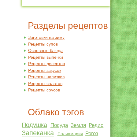
Разделы рецептов
Заготовки на зиму
Рецепты супов
Основные блюда
Рецепты выпечки
Рецепты десертов
Рецепты закусок
Рецепты напитков
Рецепты салатов
Рецепты соусов
Облако тэгов
Подушка
Посуда
Земля
Редис
Запеканка
Рогоз
Полиамория