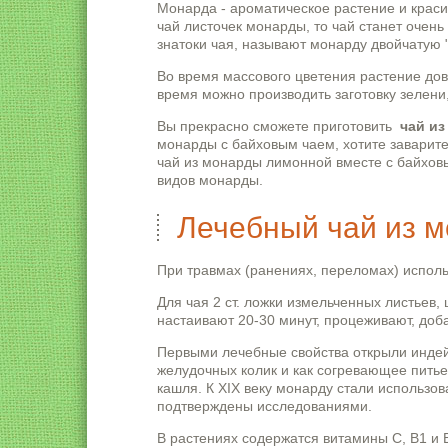
Монарда - ароматическое растение и краси
чай листочек монарды, то чай станет очен
знатоки чая, называют монарду двойчатую "
Во время массового цветения растение дов
время можно производить заготовку зелени,
Вы прекрасно сможете приготовить
чай и
монарды с байховым чаем, хотите заварите
чай из монарды лимонной вместе с байховы
видов монарды.
Лечебный чай из 
При травмах (ранениях, переломах) исполь
Для чая 2 ст. ложки измельченных листьев, 
настаивают 20-30 минут, процеживают, добав
Первыми лечебные свойства открыли индей
желудочных колик и как согревающее питье
кашля. К XIX веку монарду стали использо
подтверждены исследованиями.
В растениях содержатся витамины С, B1 и 