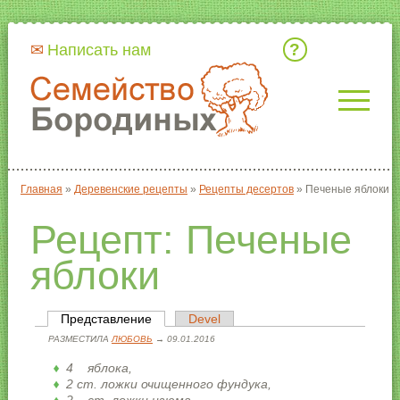
Кто мы
Написать нам
Главная
»
Деревенские рецепты
»
Рецепты десертов
»
Печеные яблоки
Вы здесь
Рецепт: Печеные
яблоки
Представление
(активная вкладка)
Devel
Главные вкладки
РАЗМЕСТИЛА
ЛЮБОВЬ
→ 09.01.2016
4 яблока,
2 ст. ложки очищенного фундука,