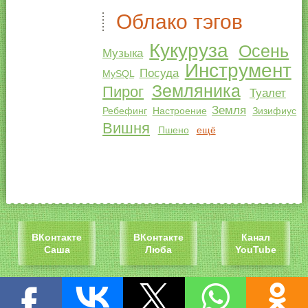
Облако тэгов
Кукуруза
Осень
Музыка
Инструмент
Посуда
MySQL
Земляника
Пирог
Туалет
Земля
Ребефинг
Настроение
Зизифиус
Вишня
Пшено
ещё
ВКонтакте
ВКонтакте
Канал
Саша
Люба
YouTube
ЖЖ
Инстаграм