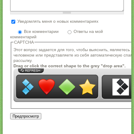
Уведомлять меня о новых комментариях
Более подробная информация о текстовых
форматах
Все комментарии
Ответы на мой
комментарий
Формат текста
CAPTCHA
Адреса страниц и электронной почты
Этот вопрос задается для того, чтобы выяснить, являетесь 
автоматически преобразуются в ссылки.
человеком или представляете из себя автоматическую спам
Разрешённые HTML-теги: <a> <em> <strong> <cite>
рассылку.
<blockquote> <code> <ul> <ol> <li> <dl> <dt> <dd>
Drag or click the correct shape to the grey "drop area".
Строки и параграфы переносятся автоматически.