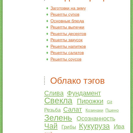
Заготовки на зиму
Рецепты супов
Основные блюда
Рецепты выпечки
Рецепты десертов
Рецепты закусок
Рецепты напитков
Рецепты салатов
Рецепты соусов
Облако тэгов
Слива
Фундамент
Свекла
Пирожки
Git
Салат
Резьба
Козинаки
Пшено
Зелень
Осознанность
Чай
Кукуруза
Ива
Грибы