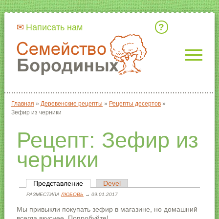
Кто мы
Написать нам
Главная
»
Деревенские рецепты
»
Рецепты десертов
»
Вы здесь
Зефир из черники
Рецепт: Зефир из
черники
Представление
(активная вкладка)
Devel
Главные вкладки
РАЗМЕСТИЛА
ЛЮБОВЬ
→ 09.01.2017
Мы привыкли покупать зефир в магазине, но домашний
всегда вкуснее. Попробуйте!