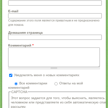
E-mail
Содержание этого поля является приватным и не предназначено
для показа.
Домашняя страница
Комментарий
*
Уведомлять меня о новых комментариях
Более подробная информация о текстовых
форматах
Все комментарии
Ответы на мой
комментарий
Формат текста
CAPTCHA
Адреса страниц и электронной почты
Этот вопрос задается для того, чтобы выяснить, являетесь 
автоматически преобразуются в ссылки.
человеком или представляете из себя автоматическую спам
Разрешённые HTML-теги: <a> <em> <strong> <cite>
рассылку.