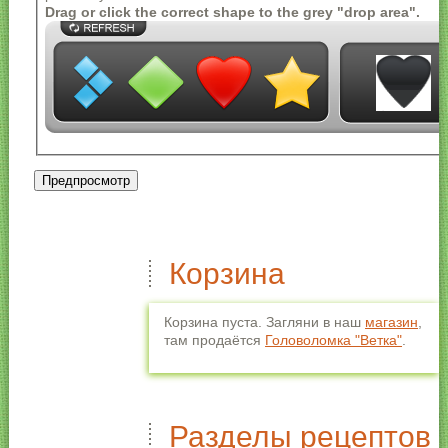
<blockquote> <code> <ul> <ol> <li> <dl> <dt> <dd>
Drag or click the correct shape to the grey "drop area".
Строки и параграфы переносятся автоматически.
Корзина
Корзина пуста. Загляни в наш
магазин
,
там продаётся
Головоломка "Ветка"
.
Разделы рецептов