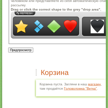
человеком или представляете из себя автоматическую спам
Разрешённые HTML-теги: <a> <em> <strong> <cite>
рассылку.
<blockquote> <code> <ul> <ol> <li> <dl> <dt> <dd>
Drag or click the correct shape to the grey "drop area".
Строки и параграфы переносятся автоматически.
Корзина
Корзина пуста. Загляни в наш
магазин
,
там продаётся
Головоломка "Ветка"
.