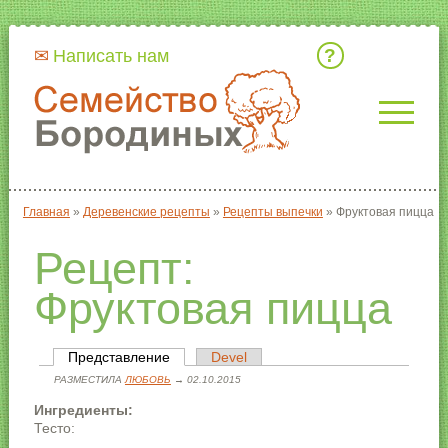
Кто мы
Написать нам
Главная
»
Деревенские рецепты
»
Рецепты выпечки
»
Фруктовая пицца
Вы здесь
Рецепт:
Фруктовая пицца
Представление
(активная вкладка)
Devel
Главные вкладки
РАЗМЕСТИЛА
ЛЮБОВЬ
→ 02.10.2015
Ингредиенты:
Тесто: