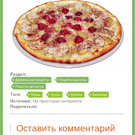
Раздел:
Деревенские рецепты
Рецепты выпечки
Рецепты десертов
Тэги:
Пицца
Груши
Малина
Виноград
Источник:
На просторах интернета
Поделиться:
Оставить комментарий