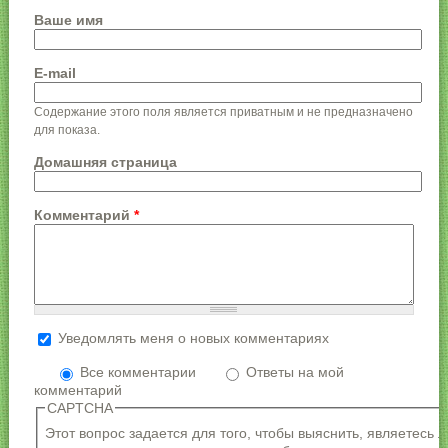
Ваше имя
E-mail
Содержание этого поля является приватным и не предназначено
для показа.
Домашняя страница
Комментарий
*
Уведомлять меня о новых комментариях
Более подробная информация о текстовых
форматах
Все комментарии
Ответы на мой
комментарий
Формат текста
CAPTCHA
Адреса страниц и электронной почты
Этот вопрос задается для того, чтобы выяснить, являетесь 
автоматически преобразуются в ссылки.