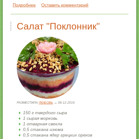
Цедра и сок половинки лимона
Подробнее
о Канапе из арбуза с брынзой
Оставить комментарий
Приправа чили
Как будем готовить:
Салат "Поклонник"
РАЗМЕСТИЛА
ЛЮБОВЬ
→ 08.12.2016
150 г твердого сыра
1 сырая морковь
1 отварная свекла
0,5 стакана изюма
0,5 стакана ядер грецких орехов