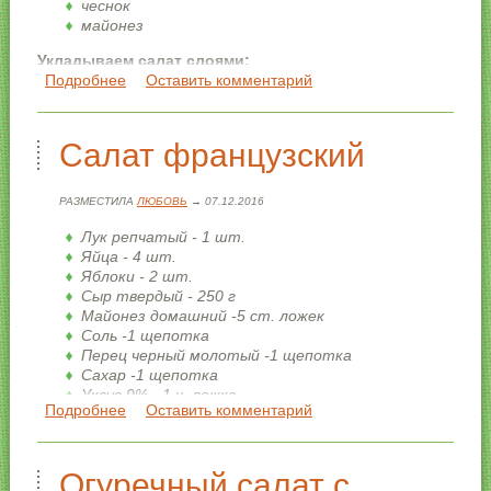
чеснок
майонез
Укладываем салат слоями:
Подробнее
о Салат "Поклонник"
Оставить комментарий
1-й слой — морковь, натертая на терке и смешанная с
изюмом;
Салат французский
2-й слой — сыр, натертый на терке и смешанный с
чесноком;
РАЗМЕСТИЛА
ЛЮБОВЬ
→ 07.12.2016
Лук репчатый - 1 шт.
Яйца - 4 шт.
Яблоки - 2 шт.
Сыр твердый - 250 г
Майонез домашний -5 ст. ложек
Соль -1 щепотка
Перец черный молотый -1 щепотка
Сахар -1 щепотка
Уксус 9% - 1 ч. ложка
Подробнее
о Салат французский
Оставить комментарий
Огуречный салат с