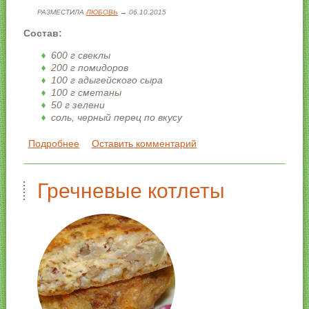
РАЗМЕСТИЛА
ЛЮБОВЬ
→ 06.10.2015
Состав:
600 г свеклы
200 г помидоров
100 г адыгейского сыра
100 г сметаны
50 г зелени
соль, черный перец по вкусу
Как приготовить:
Подробнее
о Свекольный салат
Оставить комментарий
Отварите свеклу, натрите на крупной терке. Помидоры и
адыгейский сыр нарежьте небольшими кубиками.
Гречневые котлеты
Нарубите зелень.