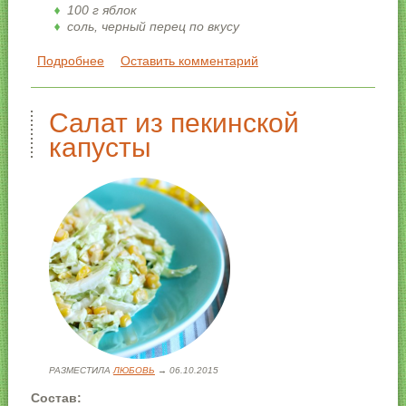
100 г яблок
соль, черный перец по вкусу
Как приготовить:
Подробнее
о Рисовый салат
Оставить комментарий
Отварите рис, нарежьте кубиками сыр и яблоко.
Салат из пекинской
капусты
РАЗМЕСТИЛА
ЛЮБОВЬ
→ 06.10.2015
Состав: