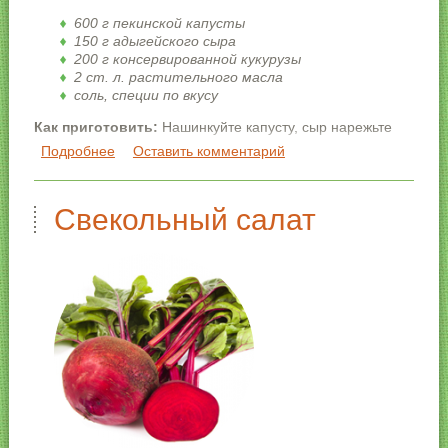
600 г пекинской капусты
150 г адыгейского сыра
200 г консервированной кукурузы
2 ст. л. растительного масла
соль, специи по вкусу
Как приготовить:
Нашинкуйте капусту, сыр нарежьте
кубиками, добавьте кукурузу и специи, заправьте
Подробнее
о Салат из пекинской капусты
Оставить комментарий
маслом.
Свекольный салат