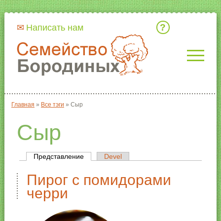
Кто мы
Написать нам
Главная
»
Все тэги
»
Сыр
Вы здесь
Сыр
Представление
(активная вкладка)
Devel
Главные вкладки
Пирог с помидорами
черри