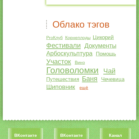
Облако тэгов
Цикорий
ProКлуб
Корнеплоды
Фестивали
Документы
Арбоскульптура
Помощь
Участок
Вино
Головоломки
Чай
Баня
Путешествия
Чечевица
Шиповник
ещё
ВКонтакте
ВКонтакте
Канал