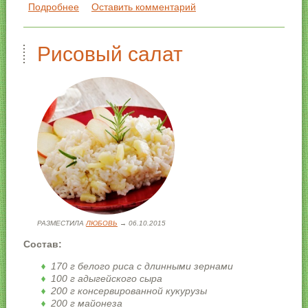
1. Огурцы с помощью овощечистки нарежьте тонкими
Подробнее
о Огуречный салат с фетой
Оставить комментарий
ломтиками.
2. Фету покрошите вилкой. Лук и укроп мелко порубите.
Рисовый салат
Листья салата нарвите.
РАЗМЕСТИЛА
ЛЮБОВЬ
→ 06.10.2015
Состав:
170 г белого риса с длинными зернами
100 г адыгейского сыра
200 г консервированной кукурузы
200 г майонеза